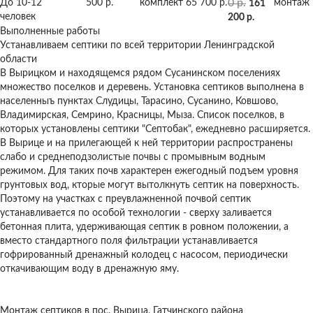
0 р.
До 10-12
500 р.
комплект
65 700 р.
монтаж
161
человек
200 р.
Выполненные работы
Устанавливаем септики по всей территории Ленинградской
области
В Вырицком и находящемся рядом Сусанинском поселениях
множество поселков и деревень. Установка септиков выполнена в
населенныъ пунктах Слудицы, Тарасино, Сусанино, Ковшово,
Владимирская, Семрино, Красницы, Мыза. Список поселков, в
которых установлены септики "Септобак", ежедневно расширяется.
В Вырице и на прилегающей к ней территории распространены
слабо и среднеподзолистые почвы с промывным водным
режимом. Для таких почв характерен ежегодный подъем уровня
грунтовых вод, кторые могут вытолкнуть септик на поверхность.
Поэтому на участках с преувлажненной почвой септик
устанавливается по особой технологии - сверху заливается
бетонная плита, удерживающая септик в ровном положении, а
вместо стандартного поля фильтрации устанавливается
гофрированный дренажный колодец с насосом, периодически
откачивающим воду в дренажную яму.
Монтаж септиков в пос. Вырица, Гатчинского района