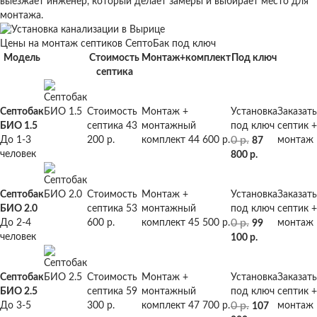
выезжает инженер, который делает замеры и выбирает место для
монтажа.
Цены на монтаж септиков СептоБак под ключ
Модель
Стоимость
Монтаж+комплект
Под ключ
септика
Септобак
Стоимость
Монтаж +
Установка
Заказать
БИО 1.5
септика
43
монтажный
под ключ
септик +
0 р.
До 1-3
200 р.
комплект
44 600 р.
монтаж
87
человек
800 р.
Септобак
Стоимость
Монтаж +
Установка
Заказать
БИО 2.0
септика
53
монтажный
под ключ
септик +
0 р.
До 2-4
600 р.
комплект
45 500 р.
монтаж
99
человек
100 р.
Септобак
Стоимость
Монтаж +
Установка
Заказать
БИО 2.5
септика
59
монтажный
под ключ
септик +
0 р.
До 3-5
300 р.
комплект
47 700 р.
монтаж
107