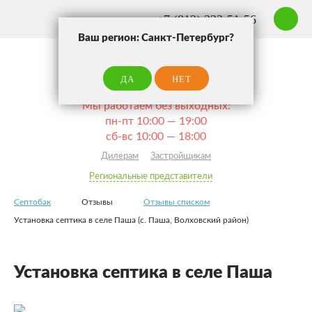
+7 (812) 223-51-56
Ваш регион: Санкт-Петербург?
ЗАКАЗ
ЗВОНО
ДА
НЕТ
Санкт-Петербург
Ваш город:
Мы работаем без выходных:
пн-пт 10:00 — 19:00
сб-вс 10:00 — 18:00
Дилерам
Застройщикам
Региональные представители
Септобак
Отзывы
Отзывы списком
Установка септика в селе Паша (с. Паша, Волховский район)
Установка септика в селе Паша