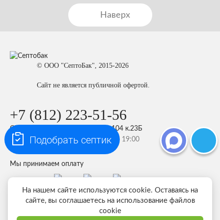
Наверх
© ООО "СептоБак", 2015-2026
Сайт не является публичной офертой.
+7 (812) 223-51-56
СПБ, Октябрьская набережная, 104 к.23Б
Подобрать септик
пн-пт 10:00 — 19:00 сб-вс 10:00 — 19:00
Мы принимаем оплату
На нашем сайте используются cookie. Оставаясь на
сайте, вы соглашаетесь на использование файлов
cookie